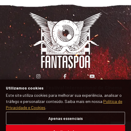
XXII Fantaspoa Festival Internacional de Cinema
Utilizamos cookies
Fantástico de Porto Alegre
Este site utiliza cookies para melhorar sua experiência, analisar o
tráfego e personalizar conteúdo. Saiba mais em nossa
Política de
© COPYRIGHT 2004 - 2026 FANTASPOA, FANTASPOA PRODUÇÕES, TODOS
Privacidade e Cookies
.
OS DIREITOS RESERVADOS
Fantaspoa é uma marca registrada de Fantaspoa Produções LTDA ME
Apenas essenciais
Desenvolvido por
Interactive Studio
Termos de Uso & Política de Cookies